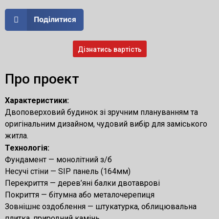
Поділитися
Дізнатись вартість
Про проект
Характеристики:
Двоповерховий будинок зі зручним плануванням та
оригінальним дизайном, чудовий вибір для заміського
житла.
Технологія:
Фундамент — монолітний з/б
Несучі стіни — SIP панель (164мм)
Перекриття — дерев’яні балки двотаврові
Покриття — бітумна або металочерепиця
Зовнішнє оздоблення — штукатурка, облицювальна
плитка, природний камінь