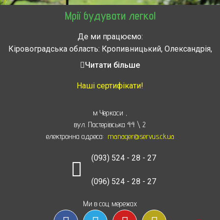
Мрії будувати легко!
Де ми працюємо:
Кіровоградська область: Кропивницький, Олександрія,
Знам’янка, Долинська, Новоархангельськ, Світловодськ
Читати більше
Черкасская область: Ватутино, Городище, Жашков,
Звенигородка, Золотоноша, Каменка, Канев, Корсунь-
Наші сертифікати!
Шевченковский,
Монастырище, Смела, Тальное, Умань, Христиновка.
м Черкаси
,
Черкассы, Чигирин, Чорнобай, Шпола
вул. Пастерівська 44 \ 2
електронна адреса:
manager@servus.ck.ua
(093) 524 - 28 - 27
(096) 524 - 28 - 27
Ми в соц мережах