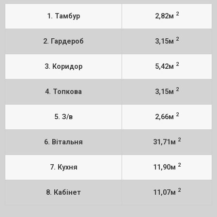
2
1. Тамбур
2,82м
2
2. Гардероб
3,15м
2
3. Коридор
5,42м
2
4. Топкова
3,15м
2
5. З/в
2,66м
2
6. Вітальня
31,71м
2
7. Кухня
11,90м
2
8. Кабінет
11,07м