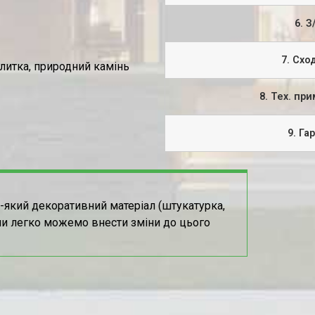
6. З
7. Схо
литка, природний камінь
8. Тех. пр
9. Га
-який декоративний матеріал (штукатурка,
ми легко можемо внести зміни до цього