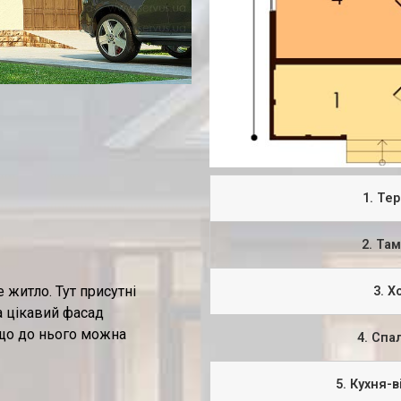
1. Те
2. Та
 житло. Тут присутні
3. Х
а цікавий фасад
 що до нього можна
4. Спа
5. Кухня-