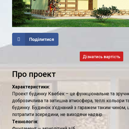
Поділитися
Дізнатись вартість
Про проект
Характеристики:
Проект будинку Квебек – це функціональне та зручне
доброзичлива та затишна атмосфера, теплі кольори т
будинку. Будинок з’єднаний з гаражем таким чином,
потрапити зсередини, не виходячи надвір.
Технологія:
Фундамент — монолітний з/б