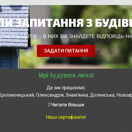
И ЗАПИТАННЯ З БУДІ
НСУЛЬТАНТІВ - В НИХ ВИ ЗНАЙДЕТЕ ВІДПОВІДЬ НА
ЗАДАТИ ПИТАННЯ
Мрії будувати легко!
Де ми працюємо:
Кропивницький, Олександрія, Знам’янка, Долинська, Новоа
, Городище, Жашков, Звенигородка, Золотоноша, Каменка, 
Читати більше
мела, Тальное, Умань, Христиновка. Черкассы, Чигирин, 
Наші сертифікати!