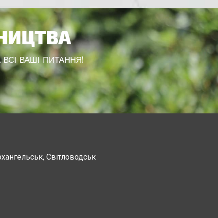
ВНИЦТВА
 ВСІ ВАШІ ПИТАННЯ!
рхангельськ, Світловодськ
Канев, Корсунь-Шевченковский,
Чорнобай, Шпола