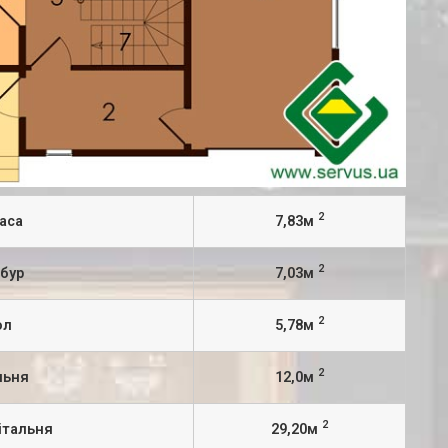
2
раса
7,83м
2
мбур
7,03м
2
ол
5,78м
2
льня
12,0м
2
вітальня
29,20м