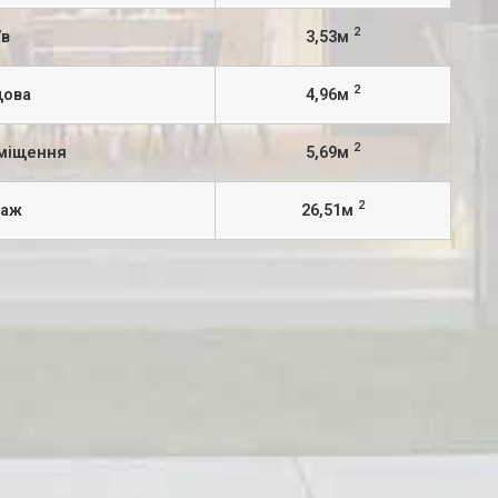
2
/в
3,53м
2
дова
4,96м
2
иміщення
5,69м
2
раж
26,51м