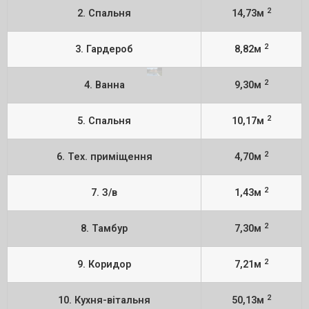
2
2. Спальня
14,73м
2
3. Гардероб
8,82м
2
4. Ванна
9,30м
2
5. Спальня
10,17м
2
6. Тех. приміщення
4,70м
2
7. З/в
1,43м
2
8. Тамбур
7,30м
2
9. Коридор
7,21м
2
10. Кухня-вітальня
50,13м