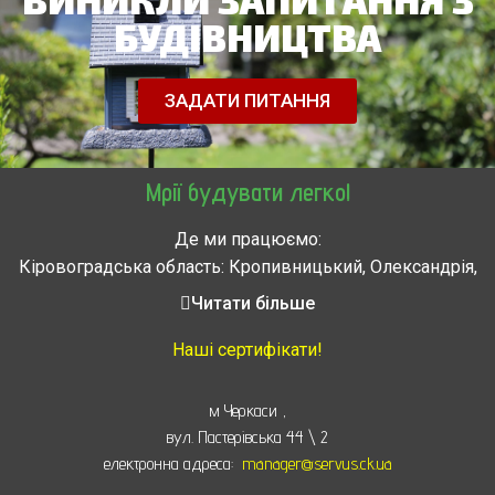
БУДІВНИЦТВА
ЗАДАТИ ПИТАННЯ
Мрії будувати легко!
Де ми працюємо:
Кіровоградська область: Кропивницький, Олександрія,
Знам’янка, Долинська, Новоархангельськ, Світловодськ
Читати більше
Черкасская область: Ватутино, Городище, Жашков,
Звенигородка, Золотоноша, Каменка, Канев, Корсунь-
Наші сертифікати!
Шевченковский,
Монастырище, Смела, Тальное, Умань, Христиновка.
м Черкаси
,
Черкассы, Чигирин, Чорнобай, Шпола
вул. Пастерівська 44 \ 2
електронна адреса:
manager@servus.ck.ua