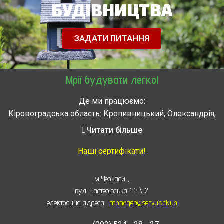
БУДІВНИЦТВА
ЗАДАТИ ПИТАННЯ
Мрії будувати легко!
Де ми працюємо:
Кіровоградська область: Кропивницький, Олександрія,
Знам’янка, Долинська, Новоархангельськ, Світловодськ
Читати більше
Черкасская область: Ватутино, Городище, Жашков,
Звенигородка, Золотоноша, Каменка, Канев, Корсунь-
Наші сертифікати!
Шевченковский,
Монастырище, Смела, Тальное, Умань, Христиновка.
м Черкаси
,
Черкассы, Чигирин, Чорнобай, Шпола
вул. Пастерівська 44 \ 2
електронна адреса:
manager@servus.ck.ua