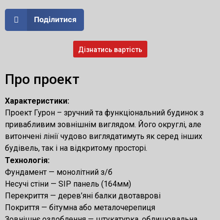
Поділитися
Дізнатись вартість
Про проект
Характеристики:
Проект Гурон – зручний та функціональний будинок з
привабливим зовнішнім виглядом. Його округлі, але
витончені лінії чудово виглядатимуть як серед інших
будівель, так і на відкритому просторі.
Технологія:
Фундамент — монолітний з/б
Несучі стіни — SIP панель (164мм)
Перекриття — дерев’яні балки двотаврові
Покриття — бітумна або металочерепиця
Зовнішнє оздоблення — штукатурка, облицювальна