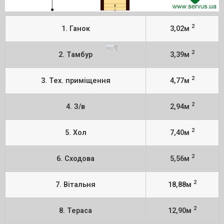
2
1. Ганок
3,02м
2
2. Тамбур
3,39м
2
3. Тех. приміщення
4,77м
2
4. З/в
2,94м
2
5. Хол
7,40м
2
6. Сходова
5,56м
2
7. Вітальня
18,88м
2
8. Тераса
12,90м