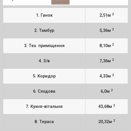
2
1. Ганок
2,51м
2
2. Тамбур
5,36м
2
3. Тех. приміщення
8,10м
2
4. З/в
7,36м
2
5. Коридор
4,33м
2
6. Сходова
6,0м
2
7. Кухня-вітальня
43,68м
2
8. Тераса
20,32м