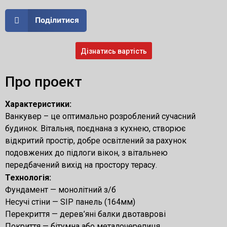
Поділитися
Дізнатись вартість
Про проект
Характеристики:
Ванкувер – це оптимально розроблений сучасний
будинок. Вітальня, поєднана з кухнею, створює
відкритий простір, добре освітлений за рахунок
подовжених до підлоги вікон, з вітальнею
передбачений вихід на простору терасу.
Технологія:
Фундамент — монолітний з/б
Несучі стіни — SIP панель (164мм)
Перекриття — дерев’яні балки двотаврові
Покриття — бітумна або металочерепиця