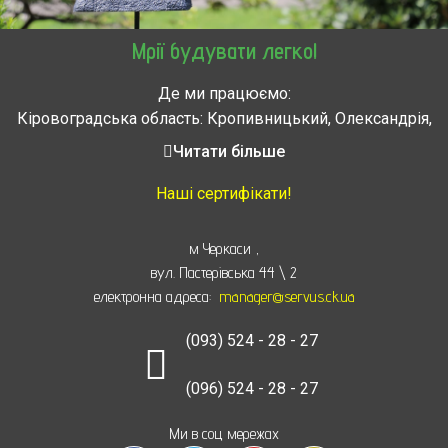
Мрії будувати легко!
Де ми працюємо:
Кіровоградська область: Кропивницький, Олександрія,
Знам’янка, Долинська, Новоархангельськ, Світловодськ
Читати більше
Черкасская область: Ватутино, Городище, Жашков,
Звенигородка, Золотоноша, Каменка, Канев, Корсунь-
Наші сертифікати!
Шевченковский,
Монастырище, Смела, Тальное, Умань, Христиновка.
м Черкаси
,
Черкассы, Чигирин, Чорнобай, Шпола
вул. Пастерівська 44 \ 2
електронна адреса:
manager@servus.ck.ua
(093) 524 - 28 - 27
(096) 524 - 28 - 27
Ми в соц мережах