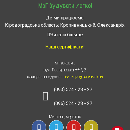
Мрії будувати легко!
Де ми працюємо:
Кіровоградська область: Кропивницький, Олександрія,
Знам’янка, Долинська, Новоархангельськ, Світловодськ
Читати більше
Черкасская область: Ватутино, Городище, Жашков,
Звенигородка, Золотоноша, Каменка, Канев, Корсунь-
Наші сертифікати!
Шевченковский,
Монастырище, Смела, Тальное, Умань, Христиновка.
м Черкаси
,
Черкассы, Чигирин, Чорнобай, Шпола
вул. Пастерівська 44 \ 2
електронна адреса:
manager@servus.ck.ua
(093) 524 - 28 - 27
(096) 524 - 28 - 27
Ми в соц мережах