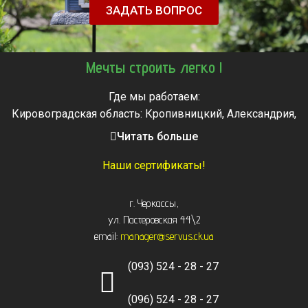
ЗАДАТЬ ВОПРОС
Мечты строить легко !
Где мы работаем:
Кировоградская область: Кропивницкий, Александрия,
Знаменка, Долинская, Новоархангельск, Светловодск
Читать больше
Черкасская область: Ватутино, Городище, Жашков,
Звенигородка, Золотоноша, Каменка, Канев, Корсунь-
Наши сертификаты!
Шевченковский,
Монастырище, Смела, Тальное, Умань, Христиновка.
г. Черкассы
,
Черкассы, Чигирин, Чорнобай, Шпола
ул. Пастеровская 44\2
email:
manager@servus.ck.ua
(093) 524 - 28 - 27
(096) 524 - 28 - 27