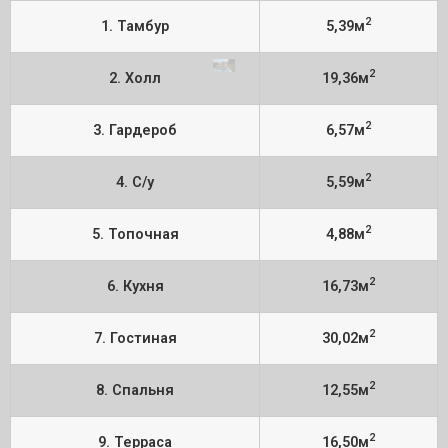
2
1. Тамбур
5,39м
2
2. Холл
19,36м
2
3. Гардероб
6,57м
2
4. С/у
5,59м
2
5. Топочная
4,88м
2
6. Кухня
16,73м
2
7. Гостиная
30,02м
2
8. Спальня
12,55м
2
9. Терраса
16,50м