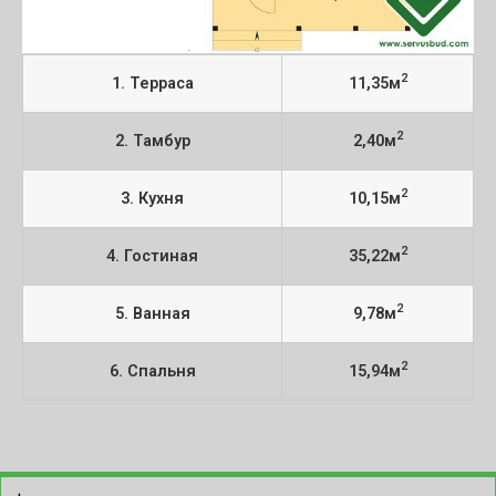
2
1. Терраса
11,35м
2
2. Тамбур
2,40м
2
3. Кухня
10,15м
2
4. Гостиная
35,22м
2
5. Ванная
9,78м
2
6. Спальня
15,94м