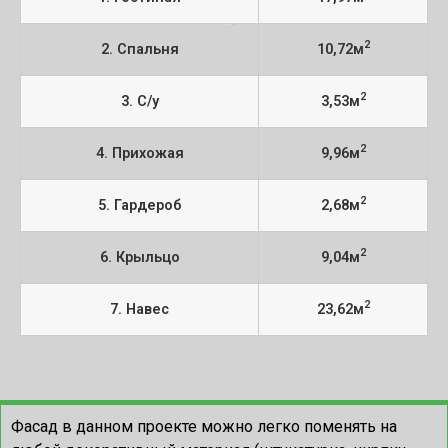
2
2. Спальня
10,72м
2
3. С/у
3,53м
2
4. Прихожая
9,96м
2
5. Гардероб
2,68м
2
6. Крыльцо
9,04м
2
7. Навес
23,62м
Фасад в данном проекте можно легко поменять на