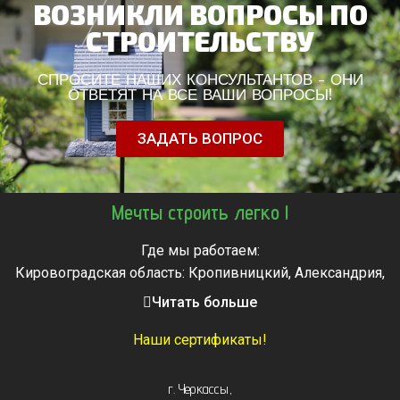
ВОЗНИКЛИ ВОПРОСЫ ПО
СТРОИТЕЛЬСТВУ
СПРОСИТЕ НАШИХ КОНСУЛЬТАНТОВ - ОНИ
ОТВЕТЯТ НА ВСЕ ВАШИ ВОПРОСЫ!
ЗАДАТЬ ВОПРОС
Мечты строить легко !
Где мы работаем:
Кировоградская область: Кропивницкий, Александрия,
Знаменка, Долинская, Новоархангельск, Светловодск
Читать больше
Черкасская область: Ватутино, Городище, Жашков,
Звенигородка, Золотоноша, Каменка, Канев, Корсунь-
Наши сертификаты!
Шевченковский,
Монастырище, Смела, Тальное, Умань, Христиновка.
г. Черкассы
,