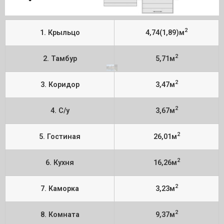
2
1. Крыльцо
4,74(1,89)м
2
2. Тамбур
5,71м
2
3. Коридор
3,47м
2
4. C/у
3,67м
2
5. Гостиная
26,01м
2
6. Кухня
16,26м
2
7. Каморка
3,23м
2
8. Комната
9,37м