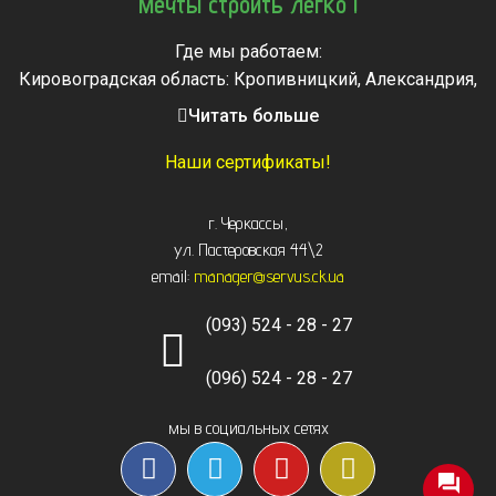
Мечты строить легко !
Где мы работаем:
Кировоградская область: Кропивницкий, Александрия,
Знаменка, Долинская, Новоархангельск, Светловодск
Читать больше
Черкасская область: Ватутино, Городище, Жашков,
Звенигородка, Золотоноша, Каменка, Канев, Корсунь-
Наши сертификаты!
Шевченковский,
Монастырище, Смела, Тальное, Умань, Христиновка.
г. Черкассы
,
Черкассы, Чигирин, Чорнобай, Шпола
ул. Пастеровская 44\2
email:
manager@servus.ck.ua
(093) 524 - 28 - 27
(096) 524 - 28 - 27
мы в социальных сетях