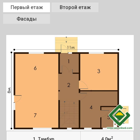
Первый етаж
Второй етаж
Фасады
2
1. Тамбур
4,0м