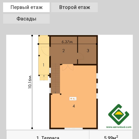
Первый етаж
Второй етаж
Фасады
2
1. Терраса
5,99м