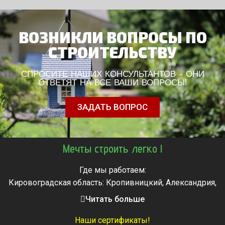
ВОЗНИКЛИ ВОПРОСЫ ПО
СТРОИТЕЛЬСТВУ
СПРОСИТЕ НАШИХ КОНСУЛЬТАНТОВ - ОНИ
ОТВЕТЯТ НА ВСЕ ВАШИ ВОПРОСЫ!
ЗАДАТЬ ВОПРОС
Мечты строить легко !
Где мы работаем:
Кировоградская область: Кропивницкий, Александрия,
Знаменка, Долинская, Новоархангельск, Светловодск
Читать больше
Черкасская область: Ватутино, Городище, Жашков,
Звенигородка, Золотоноша, Каменка, Канев, Корсунь-
Наши сертификаты!