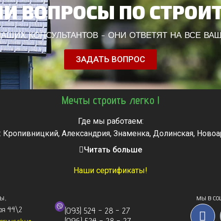
И ВОПРОСЫ ПО СТРОИ
АШИХ КОНСУЛЬТАНТОВ - ОНИ ОТВЕТЯТ НА ВСЕ ВА
ЗАДАТЬ ВОПРОС
Мечты строить легко !
Где мы работаем:
: Кропивницкий, Александрия, Знаменка, Долинская, Новоа
, Городище, Жашков, Звенигородка, Золотоноша, Каменка, 
Читать больше
мела, Тальное, Умань, Христиновка. Черкассы, Чигирин, 
Наши сертификаты!
сы
,
мы в со
ая 44\2
(093) 524 - 28 - 27
(096) 524 - 28 - 27