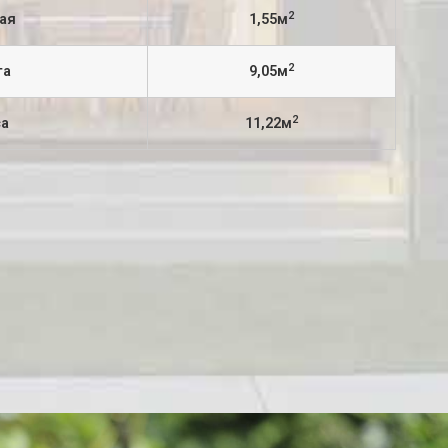
2
ая
1,55м
2
та
9,05м
2
са
11,22м