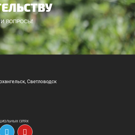
ТЕЛЬСТВУ
ШИ ВОПРОСЫ!
рхангельск, Светловодск
Канев, Корсунь-Шевченковский,
Чорнобай, Шпола
циальных сетях