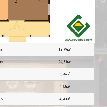
2
са
12,99м
2
ая
24,71м
2
я
6,88м
2
4,62м
2
ор
4,20м