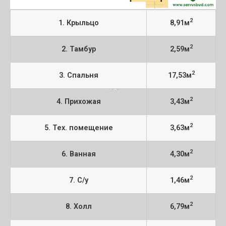
2
1. Крыльцо
8,91м
2
2. Тамбур
2,59м
2
3. Спальня
17,53м
2
4. Прихожая
3,43м
2
5. Тех. помещение
3,63м
2
6. Ванная
4,30м
2
7. С/у
1,46м
2
8. Холл
6,79м