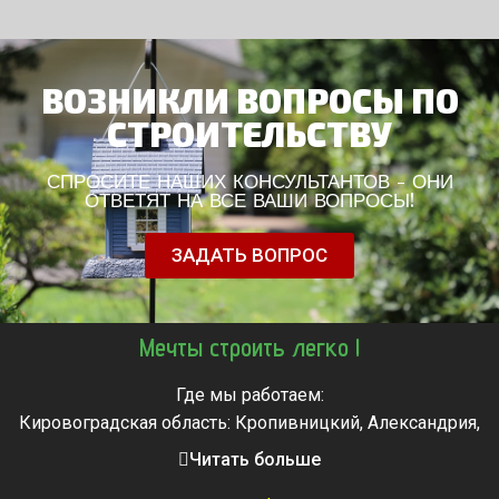
ВОЗНИКЛИ ВОПРОСЫ ПО
СТРОИТЕЛЬСТВУ
СПРОСИТЕ НАШИХ КОНСУЛЬТАНТОВ - ОНИ
ОТВЕТЯТ НА ВСЕ ВАШИ ВОПРОСЫ!
ЗАДАТЬ ВОПРОС
Мечты строить легко !
Где мы работаем:
Кировоградская область: Кропивницкий, Александрия,
Знаменка, Долинская, Новоархангельск, Светловодск
Читать больше
Черкасская область: Ватутино, Городище, Жашков,