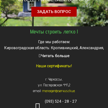
ЗАДАТЬ ВОПРОС
Мечты строить легко !
Где мы работаем:
Кировоградская область: Кропивницкий, Александрия,
Знаменка, Долинская, Новоархангельск, Светловодск
Читать больше
Черкасская область: Ватутино, Городище, Жашков,
Звенигородка, Золотоноша, Каменка, Канев, Корсунь-
Наши сертификаты!
Шевченковский,
Монастырище, Смела, Тальное, Умань, Христиновка.
г. Черкассы
,
Черкассы, Чигирин, Чорнобай, Шпола
ул. Пастеровская 44\2
email:
manager@servus.ck.ua
(093) 524 - 28 - 27