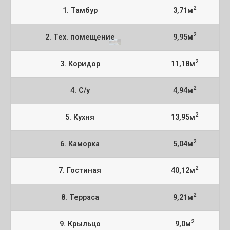
2
1. Тамбур
3,71м
2
2. Тех. помещение
9,95м
2
3. Коридор
11,18м
2
4. С/у
4,94м
2
5. Кухня
13,95м
2
6. Каморка
5,04м
2
7. Гостиная
40,12м
2
8. Терраса
9,21м
2
9. Крыльцо
9,0м