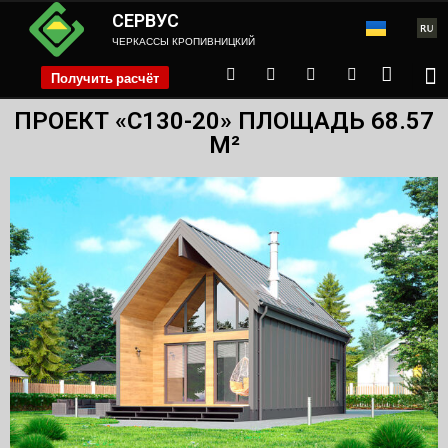
СЕРВУС
ЧЕРКАССЫ КРОПИВНИЦКИЙ
Получить расчёт
phone
ПРОЕКТ «С130-20» ПЛОЩАДЬ 68.57
М²