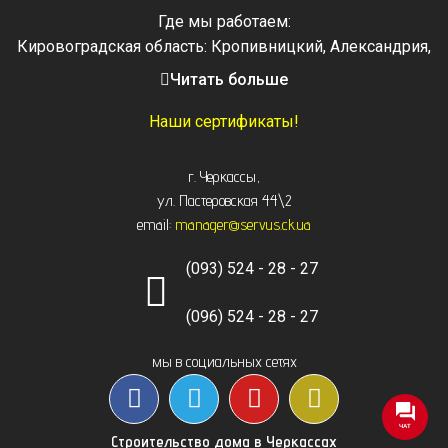
Где мы работаем:
Кировоградская область: Кропивницкий, Александрия,
Знаменка, Долинская, Новоархангельск, Светловодск
Читать больше
Черкасская область: Ватутино, Городище, Жашков,
Звенигородка, Золотоноша, Каменка, Канев, Корсунь-
Наши сертификаты!
Шевченковский,
Монастырище, Смела, Тальное, Умань, Христиновка.
г. Черкассы
,
Черкассы, Чигирин, Чорнобай, Шпола
ул. Пастеровская 44\2
email:
manager@servus.ck.ua
(093) 524 - 28 - 27
(096) 524 - 28 - 27
мы в социальных сетях
ЧАТ
Строительство дома в Черкассах