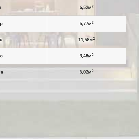
2
я
6,52м
2
ор
5,77м
2
ня
11,58м
2
цо
3,48м
2
са
6,02м