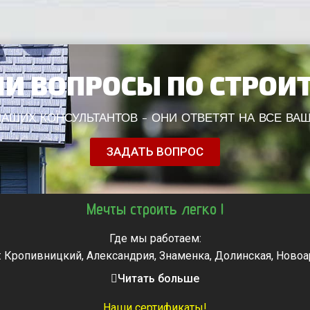
И ВОПРОСЫ ПО СТРОИ
АШИХ КОНСУЛЬТАНТОВ - ОНИ ОТВЕТЯТ НА ВСЕ ВА
ЗАДАТЬ ВОПРОС
Мечты строить легко !
Где мы работаем:
: Кропивницкий, Александрия, Знаменка, Долинская, Новоа
, Городище, Жашков, Звенигородка, Золотоноша, Каменка, 
Читать больше
мела, Тальное, Умань, Христиновка. Черкассы, Чигирин, 
Наши сертификаты!