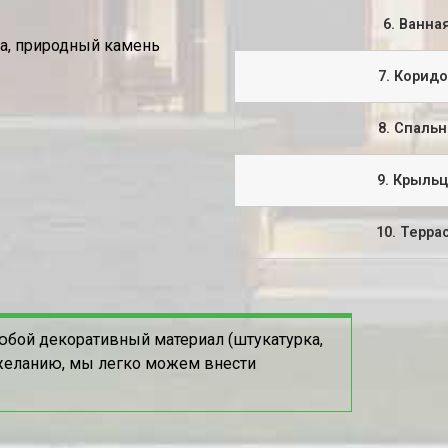
6. Ванна
ка, природный камень
7. Корид
8. Спаль
9. Крыль
10. Терра
юбой декоративный материал (штукатурка,
пожеланию, мы легко можем внести