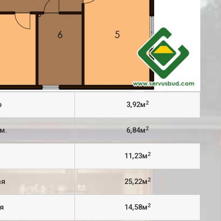
2
р
3,92м
2
им.
6,84м
2
11,23м
2
ая
25,22м
2
ня
14,58м