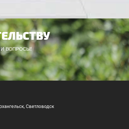
ТЕЛЬСТВУ
ШИ ВОПРОСЫ!
рхангельск, Светловодск
Канев, Корсунь-Шевченковский,
Чорнобай, Шпола