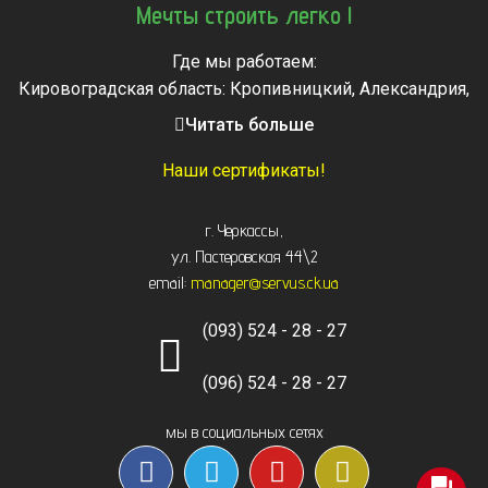
Мечты строить легко !
Где мы работаем:
Кировоградская область: Кропивницкий, Александрия,
Знаменка, Долинская, Новоархангельск, Светловодск
Читать больше
Черкасская область: Ватутино, Городище, Жашков,
Звенигородка, Золотоноша, Каменка, Канев, Корсунь-
Наши сертификаты!
Шевченковский,
Монастырище, Смела, Тальное, Умань, Христиновка.
г. Черкассы
,
Черкассы, Чигирин, Чорнобай, Шпола
ул. Пастеровская 44\2
email:
manager@servus.ck.ua
(093) 524 - 28 - 27
(096) 524 - 28 - 27
мы в социальных сетях