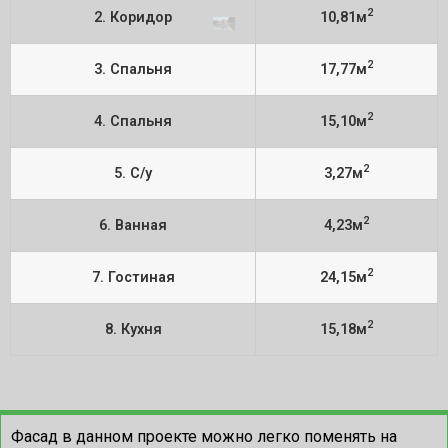
2
2. Коридор
10,81м
2
3. Спальня
17,77м
2
4. Спальня
15,10м
2
5. С/у
3,27м
2
6. Ванная
4,23м
2
7. Гостиная
24,15м
2
8. Кухня
15,18м
Фасад в данном проекте можно легко поменять на