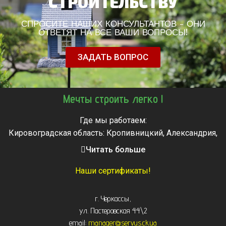
СТРОИТЕЛЬСТВУ
СПРОСИТЕ НАШИХ КОНСУЛЬТАНТОВ - ОНИ
ОТВЕТЯТ НА ВСЕ ВАШИ ВОПРОСЫ!
ЗАДАТЬ ВОПРОС
Мечты строить легко !
Где мы работаем:
Кировоградская область: Кропивницкий, Александрия,
Знаменка, Долинская, Новоархангельск, Светловодск
Читать больше
Черкасская область: Ватутино, Городище, Жашков,
Звенигородка, Золотоноша, Каменка, Канев, Корсунь-
Наши сертификаты!
Шевченковский,
Монастырище, Смела, Тальное, Умань, Христиновка.
г. Черкассы
,
Черкассы, Чигирин, Чорнобай, Шпола
ул. Пастеровская 44\2
email:
manager@servus.ck.ua