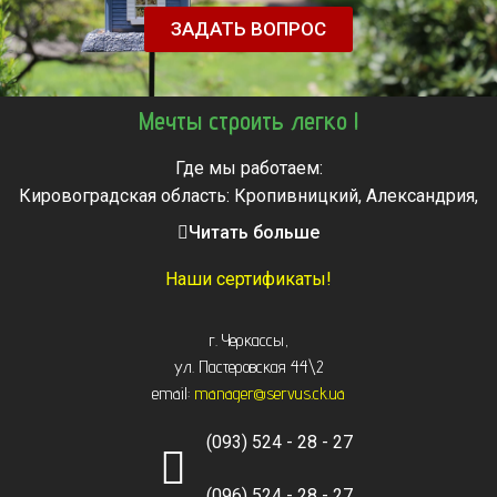
ЗАДАТЬ ВОПРОС
Мечты строить легко !
Где мы работаем:
Кировоградская область: Кропивницкий, Александрия,
Знаменка, Долинская, Новоархангельск, Светловодск
Читать больше
Черкасская область: Ватутино, Городище, Жашков,
Звенигородка, Золотоноша, Каменка, Канев, Корсунь-
Наши сертификаты!
Шевченковский,
Монастырище, Смела, Тальное, Умань, Христиновка.
г. Черкассы
,
Черкассы, Чигирин, Чорнобай, Шпола
ул. Пастеровская 44\2
email:
manager@servus.ck.ua
(093) 524 - 28 - 27
(096) 524 - 28 - 27