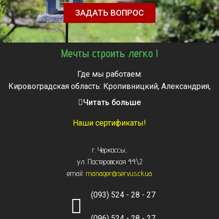
ЗАДАТЬ ВОПРОС
Мечты строить легко !
Где мы работаем:
Кировоградская область: Кропивницкий, Александрия,
Знаменка, Долинская, Новоархангельск, Светловодск
Читать больше
Черкасская область: Ватутино, Городище, Жашков,
Звенигородка, Золотоноша, Каменка, Канев, Корсунь-
Наши сертификаты!
Шевченковский,
Монастырище, Смела, Тальное, Умань, Христиновка.
г. Черкассы
,
Черкассы, Чигирин, Чорнобай, Шпола
ул. Пастеровская 44\2
email:
manager@servus.ck.ua
(093) 524 - 28 - 27
(096) 524 - 28 - 27