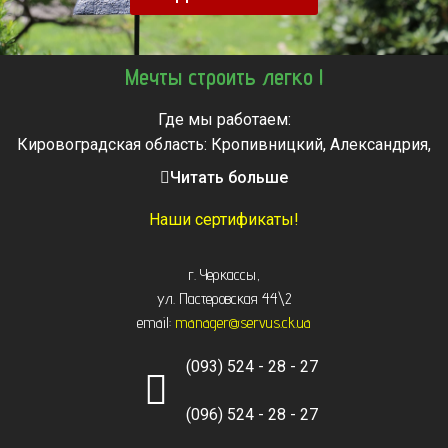
Мечты строить легко !
Где мы работаем:
Кировоградская область: Кропивницкий, Александрия,
Знаменка, Долинская, Новоархангельск, Светловодск
Читать больше
Черкасская область: Ватутино, Городище, Жашков,
Звенигородка, Золотоноша, Каменка, Канев, Корсунь-
Наши сертификаты!
Шевченковский,
Монастырище, Смела, Тальное, Умань, Христиновка.
г. Черкассы
,
Черкассы, Чигирин, Чорнобай, Шпола
ул. Пастеровская 44\2
email:
manager@servus.ck.ua
(093) 524 - 28 - 27
(096) 524 - 28 - 27