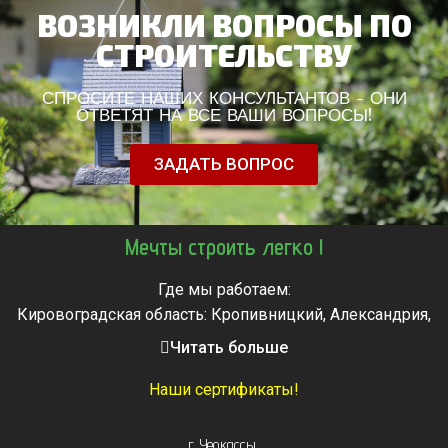
ВОЗНИКЛИ ВОПРОСЫ ПО
СТРОИТЕЛЬСТВУ
СПРОСИТЕ НАШИХ КОНСУЛЬТАНТОВ - ОНИ
ОТВЕТЯТ НА ВСЕ ВАШИ ВОПРОСЫ!
ЗАДАТЬ ВОПРОС
Мечты строить легко !
Где мы работаем:
Кировоградская область: Кропивницкий, Александрия,
Знаменка, Долинская, Новоархангельск, Светловодск
Читать больше
Черкасская область: Ватутино, Городище, Жашков,
Звенигородка, Золотоноша, Каменка, Канев, Корсунь-
Наши сертификаты!
Шевченковский,
Монастырище, Смела, Тальное, Умань, Христиновка.
г. Черкассы
,