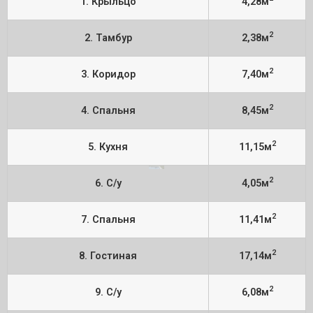
1. Крыльцо
4,28м
2
2. Тамбур
2,38м
2
3. Коридор
7,40м
2
4. Спальня
8,45м
2
5. Кухня
11,15м
2
6. С/у
4,05м
2
7. Спальня
11,41м
2
8. Гостиная
17,14м
2
9. С/у
6,08м