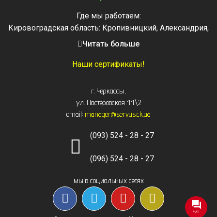
Где мы работаем:
Кировоградская область: Кропивницкий, Александрия,
Знаменка, Долинская, Новоархангельск, Светловодск
Читать больше
Черкасская область: Ватутино, Городище, Жашков,
Звенигородка, Золотоноша, Каменка, Канев, Корсунь-
Наши сертификаты!
Шевченковский,
Монастырище, Смела, Тальное, Умань, Христиновка.
г. Черкассы
,
Черкассы, Чигирин, Чорнобай, Шпола
ул. Пастеровская 44\2
email:
manager@servus.ck.ua
(093) 524 - 28 - 27
(096) 524 - 28 - 27
мы в социальных сетях
ЧАТ