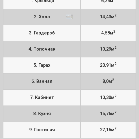
1. Крыльцо
6,25м
2
2. Холл
14,43м
2
3. Гардероб
4,58м
2
4. Топочная
10,29м
2
5. Гарах
23,91м
2
6. Ванная
8,0м
2
7. Кабинет
10,30м
2
8. Кухня
15,76м
2
9. Гостиная
27,15м