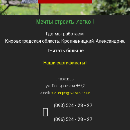
Мечты строить легко !
Где мы работаем:
Кировоградская область: Кропивницкий, Александрия,
Знаменка, Долинская, Новоархангельск, Светловодск
Читать больше
Черкасская область: Ватутино, Городище, Жашков,
Звенигородка, Золотоноша, Каменка, Канев, Корсунь-
Наши сертификаты!
Шевченковский,
Монастырище, Смела, Тальное, Умань, Христиновка.
г. Черкассы
,
Черкассы, Чигирин, Чорнобай, Шпола
ул. Пастеровская 44\2
email:
manager@servus.ck.ua
(093) 524 - 28 - 27
(096) 524 - 28 - 27