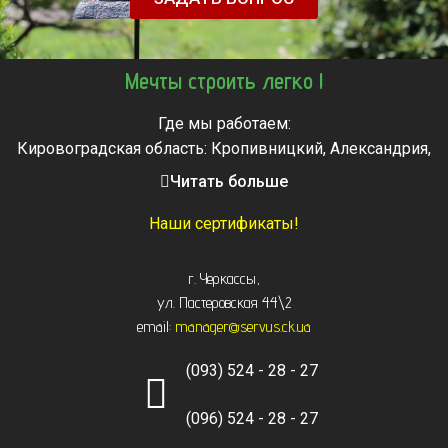
Мечты строить легко !
Где мы работаем:
Кировоградская область: Кропивницкий, Александрия,
Знаменка, Долинская, Новоархангельск, Светловодск
Читать больше
Черкасская область: Ватутино, Городище, Жашков,
Звенигородка, Золотоноша, Каменка, Канев, Корсунь-
Наши сертификаты!
Шевченковский,
Монастырище, Смела, Тальное, Умань, Христиновка.
г. Черкассы
,
Черкассы, Чигирин, Чорнобай, Шпола
ул. Пастеровская 44\2
email:
manager@servus.ck.ua
(093) 524 - 28 - 27
(096) 524 - 28 - 27