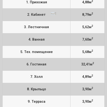
2
1. Прихожая
4,88м
2
2. Кабинет
8,79м
2
3. Лестничная
5,62м
2
4. Ванная
7,60м
2
5. Тех. помещение
5,68м
2
6. Гостиная
32,41м
2
7. Холл
4,89м
2
8. Крыльцо
3,90м
2
9. Терраса
3,90м