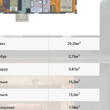
2
вес
29,50м
2
мбур
2,75м
2
идор
3,87м
2
льня
15,0м
2
льня
15,0м
2
омещение
7,08м