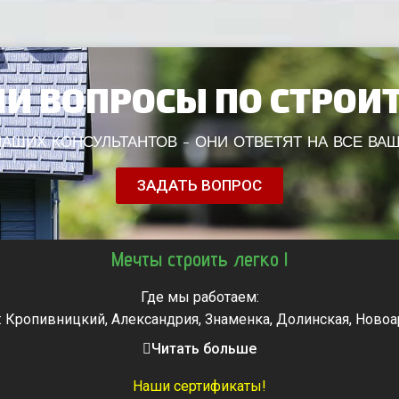
И ВОПРОСЫ ПО СТРОИ
АШИХ КОНСУЛЬТАНТОВ - ОНИ ОТВЕТЯТ НА ВСЕ ВА
ЗАДАТЬ ВОПРОС
Мечты строить легко !
Где мы работаем:
: Кропивницкий, Александрия, Знаменка, Долинская, Новоа
, Городище, Жашков, Звенигородка, Золотоноша, Каменка, 
Читать больше
мела, Тальное, Умань, Христиновка. Черкассы, Чигирин, 
Наши сертификаты!