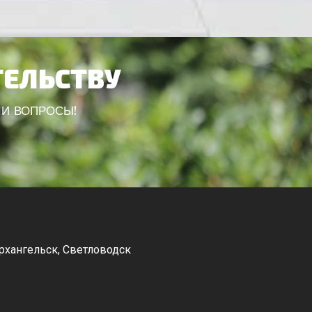
ТЕЛЬСТВУ
ШИ ВОПРОСЫ!
рхангельск, Светловодск
Канев, Корсунь-Шевченковский,
Чорнобай, Шпола