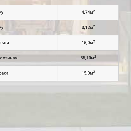
2
/у
4,74м
2
/у
3,12м
2
льня
15,0м
2
Гостиная
55,10м
2
раса
15,0м