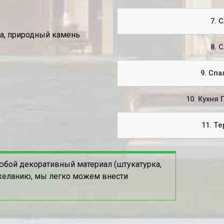
7. С
ка, природный камень
8. С
9. Спа
10. Кухня 
11. Те
юбой декоративный материал (штукатурка,
пожеланию, мы легко можем внести