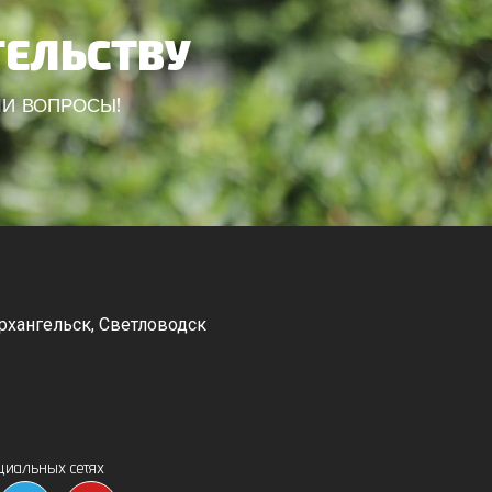
ТЕЛЬСТВУ
ШИ ВОПРОСЫ!
рхангельск, Светловодск
Канев, Корсунь-Шевченковский,
Чорнобай, Шпола
циальных сетях