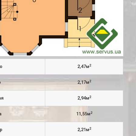
2
о
2,47м
2
р
2,17м
2
ая
2,94м
2
а
11,55м
2
р
2,21м