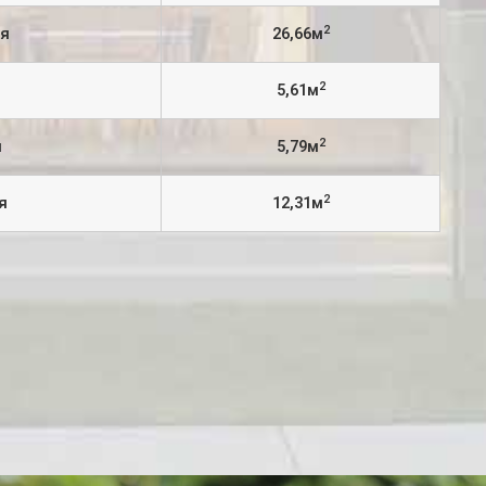
2
ая
26,66м
2
5,61м
2
я
5,79м
2
я
12,31м