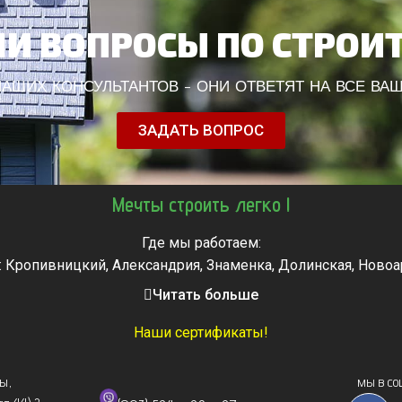
И ВОПРОСЫ ПО СТРОИ
АШИХ КОНСУЛЬТАНТОВ - ОНИ ОТВЕТЯТ НА ВСЕ ВА
ЗАДАТЬ ВОПРОС
Мечты строить легко !
Где мы работаем:
: Кропивницкий, Александрия, Знаменка, Долинская, Новоа
, Городище, Жашков, Звенигородка, Золотоноша, Каменка, 
Читать больше
мела, Тальное, Умань, Христиновка. Черкассы, Чигирин, 
Наши сертификаты!
сы
,
мы в со