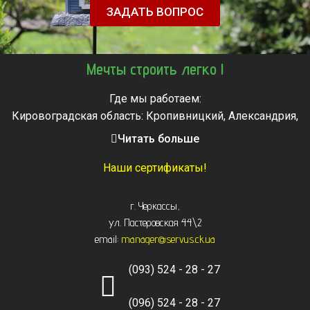
ЗАДАТЬ ВОПРОС
Мечты строить легко !
Где мы работаем:
Кировоградская область: Кропивницкий, Александрия,
Знаменка, Долинская, Новоархангельск, Светловодск
Читать больше
Черкасская область: Ватутино, Городище, Жашков,
Звенигородка, Золотоноша, Каменка, Канев, Корсунь-
Наши сертификаты!
Шевченковский,
Монастырище, Смела, Тальное, Умань, Христиновка.
г. Черкассы
,
Черкассы, Чигирин, Чорнобай, Шпола
ул. Пастеровская 44\2
email:
manager@servus.ck.ua
(093) 524 - 28 - 27
(096) 524 - 28 - 27