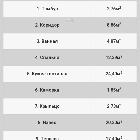
2
1. Тамбур
2,76м
2
2. Коридор
8,86м
2
3. Ванная
4,87м
2
4. Спальня
12,39м
2
5. Кухня-гостиная
24,40м
2
6. Каморка
1,85м
2
7. Крыльцо
2,73м
2
8. Навес
20,30м
2
9. Терраса
17,40м